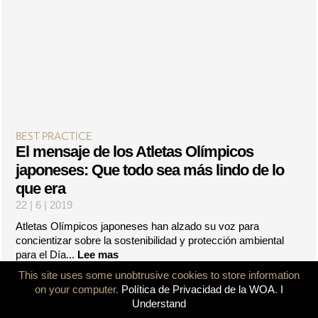
BEST PRACTICE
El mensaje de los Atletas Olímpicos
japoneses: Que todo sea más lindo de lo
que era
22 | 6 | 2019
Atletas Olímpicos japoneses han alzado su voz para
concientizar sobre la sostenibilidad y protección ambiental
para el Día...
Lee mas
This site uses some unobtrusive cookies to store information
on your computer.
Política de Privacidad de la WOA
.
I
Understand
<
|
1
|
2
|
3
|
4
|
5
|
>