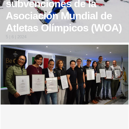
subvenciones de la
Asociación Mundial de
Atletas Olímpicos (WOA)
5 | 6 | 2024
Treinta proyectos de 25 países han recibido las subvenciones
«Service to Olympians» y «Service to Society»...
Lee mas