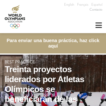
English
Français
Español
Contacto
≡
Para enviar una buena práctica, haz click
aquí
BEST PRACTICE
Treinta proyectos
liderados por Atletas
Olímpicos se
beneficiarán de las