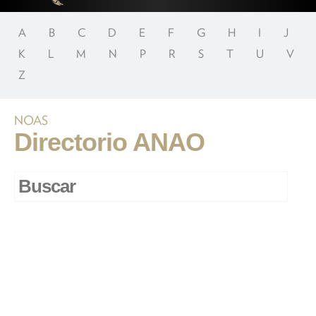
A
B
C
D
E
F
G
H
I
J
K
L
M
N
P
R
S
T
U
V
Z
NOAS
Directorio ANAO