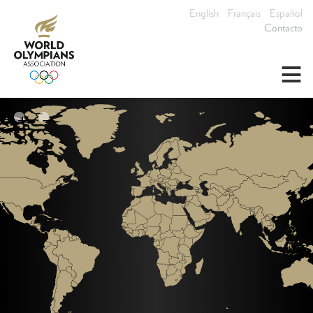
English
Français
Español
Contacto
≡
+
−