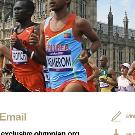
Email
S'in
 exclusive olympian.org
Se 