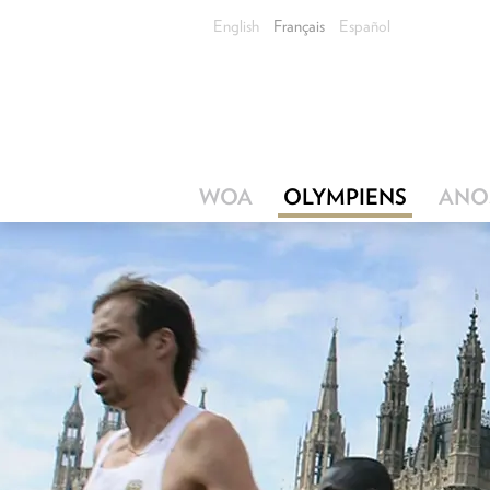
English
Français
Español
WOA
OLYMPIENS
ANO