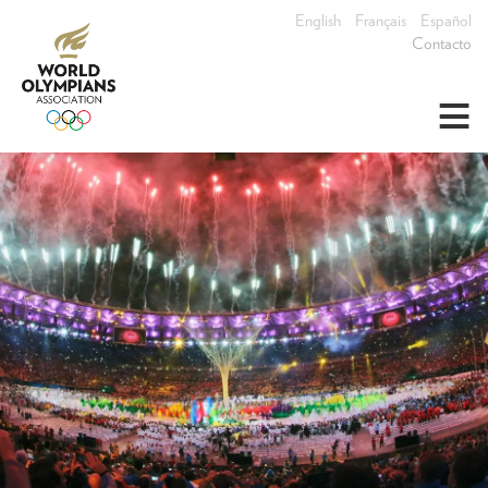
English
Français
Español
Contacto
≡